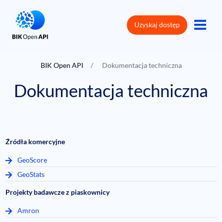
Uzyskaj dostęp
O produkcie
BIK Open API
Dokumentacja techniczna
Dokumentacja techniczna
Dokumentacja techniczna
Cennik
FAQ
Kontakt
Źródła komercyjne
Polityka prywatności
GeoScore
Coockies
GeoStats
Projekty badawcze z piaskownicy
Amron