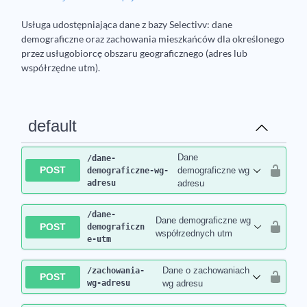
Usługa udostępniająca dane z bazy Selectivv: dane
demograficzne oraz zachowania mieszkańców dla określonego
przez usługobiorcę obszaru geograficznego (adres lub
współrzędne utm).
default
Dane
/dane-
POST
demograficzne wg
demograficzne-wg-
adresu
adresu
/dane-
Dane demograficzne wg
POST
demograficzn
współrzednych utm
e-utm
Dane o zachowaniach
/zachowania-
POST
wg-adresu
wg adresu