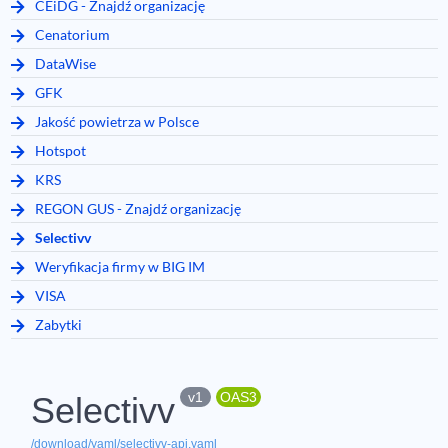
CEiDG - Znajdź organizację
Cenatorium
DataWise
GFK
Jakość powietrza w Polsce
Hotspot
KRS
REGON GUS - Znajdź organizację
Selectivv
Weryfikacja firmy w BIG IM
VISA
Zabytki
v1
OAS3
Selectivv
/download/yaml/selectivv-api.yaml